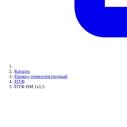
/
Каталог
/
Провод термоэлектродный
/
ПТФ
/
ПТФ НМ 1х1,5