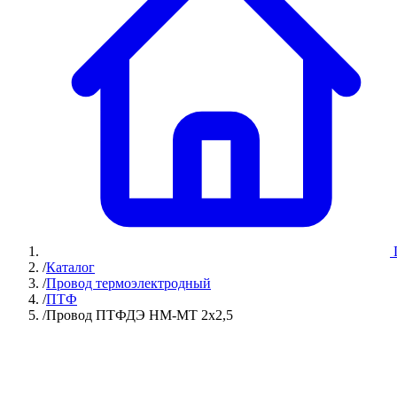
/
Каталог
/
Провод термоэлектродный
/
ПТФ
/
Провод ПТФДЭ НМ-МТ 2х2,5