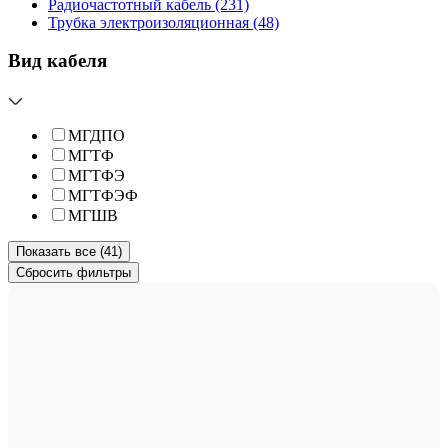
Радиочастотный кабель
(231)
Трубка электроизоляционная
(48)
Вид кабеля
МГДПО
МГТФ
МГТФЭ
МГТФЭФ
МГШВ
Показать все (41)
Сбросить фильтры