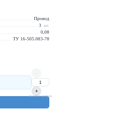
Провод
3
шт.
0,08
ТУ 16-505.083-78
-
+
кол-во в метрах