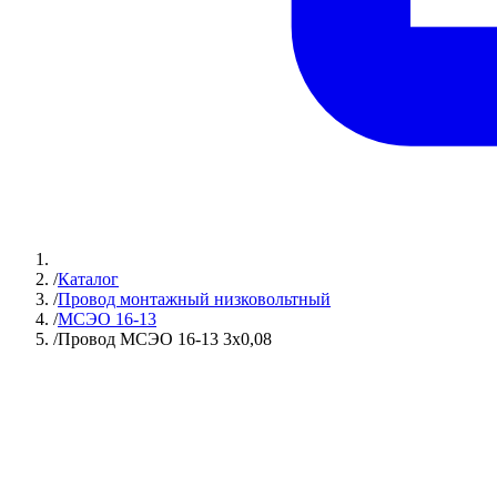
/
Каталог
/
Провод монтажный низковольтный
/
МСЭО 16-13
/
Провод МСЭО 16-13 3х0,08