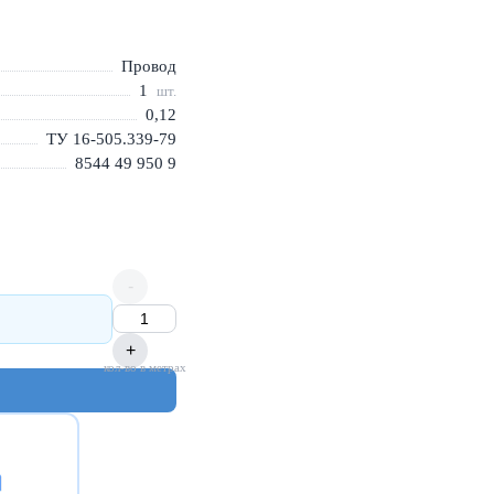
Провод
1
шт.
0,12
ТУ 16-505.339-79
8544 49 950 9
-
+
кол-во в метрах