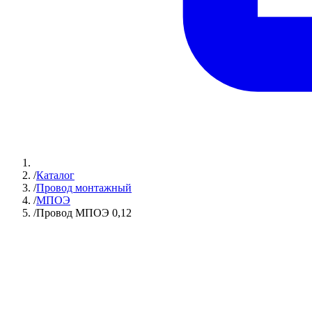
/
Каталог
/
Провод монтажный
/
МПОЭ
/
Провод МПОЭ 0,12