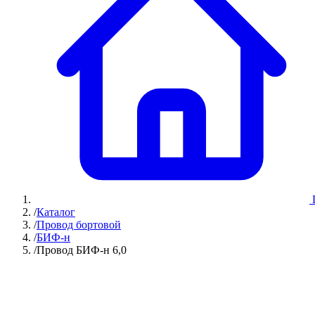
/
Каталог
/
Провод бортовой
/
БИФ-н
/
Провод БИФ-н 6,0