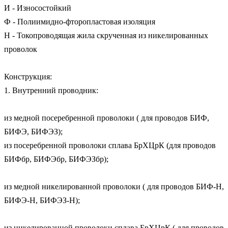
И - Износостойкий

Ф - Полиимидно-фторопластовая изоляция

Н - Токопроводящая жила скрученная из никелированных 
проволок

Конструкция:

1. Внутренний проводник: 

из медной посеребренной проволоки ( для проводов БИФ, 
БИФЭ, БИФЭЗ); 

из посеребренной проволоки сплава БрХЦрК (для проводов 
БИФбр, БИФЭбр, БИФЭЗбр);

из медной никелированной проволоки ( для проводов БИФ-Н, 
БИФЭ-Н, БИФЭЗ-Н);

из никелированной проволоки сплава БрХЦрК ( для проводов 