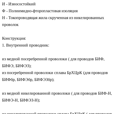
И - Износостойкий

Ф - Полиимидно-фторопластовая изоляция

Н - Токопроводящая жила скрученная из никелированных 
проволок

Конструкция:

1. Внутренний проводник: 

из медной посеребренной проволоки ( для проводов БИФ, 
БИФЭ, БИФЭЗ); 

из посеребренной проволоки сплава БрХЦрК (для проводов 
БИФбр, БИФЭбр, БИФЭЗбр);

из медной никелированной проволоки ( для проводов БИФ-Н, 
БИФЭ-Н, БИФЭЗ-Н);

из никелированной проволоки сплава БрХЦрК ( для проводов 