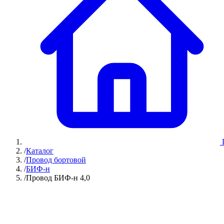
/
Каталог
/
Провод бортовой
/
БИФ-н
/
Провод БИФ-н 4,0