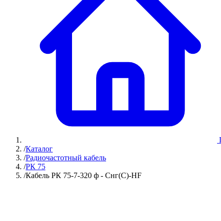
/
Каталог
/
Радиочастотный кабель
/
РК 75
/
Кабель РК 75-7-320 ф - Снг(С)-HF