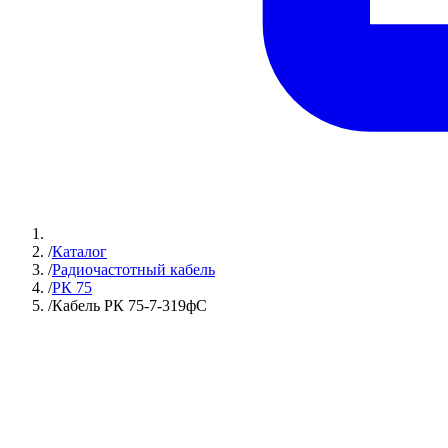
/
Каталог
/
Радиочастотный кабель
/
РК 75
/
Кабель РК 75-7-319фС