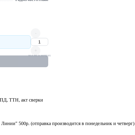
-
+
кол-во в метрах
УПД, ТТН, акт сверки
 Линии" 500р. (отправка производится в понедельник и четверг)