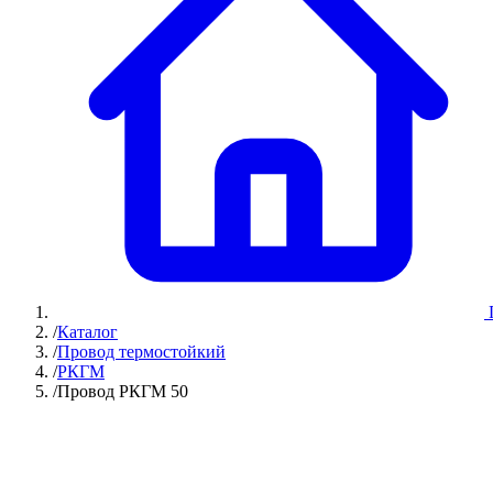
/
Каталог
/
Провод термостойкий
/
РКГМ
/
Провод РКГМ 50