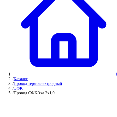
/
Каталог
/
Провод термоэлектродный
/
СФК
/
Провод СФКЭха 2х1,0