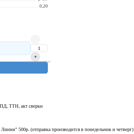
0,20
-
+
кол-во в метрах
УПД, ТТН, акт сверки
 Линии" 500р. (отправка производится в понедельник и четверг)