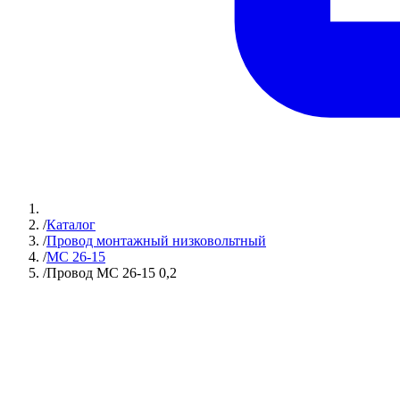
/
Каталог
/
Провод монтажный низковольтный
/
МС 26-15
/
Провод МС 26-15 0,2