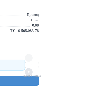
Провод
1
шт.
0,08
ТУ 16-505.083-78
-
+
кол-во в метрах