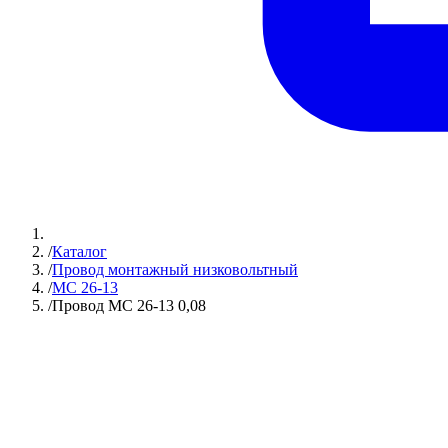
/
Каталог
/
Провод монтажный низковольтный
/
МС 26-13
/
Провод МС 26-13 0,08