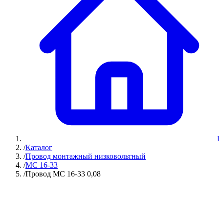
/
Каталог
/
Провод монтажный низковольтный
/
МС 16-33
/
Провод МС 16-33 0,08