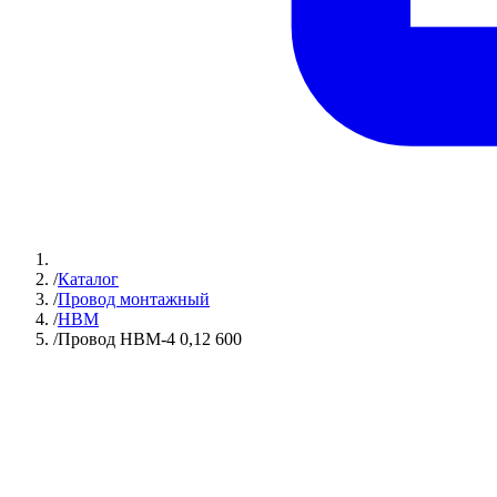
/
Каталог
/
Провод монтажный
/
НВМ
/
Провод НВМ-4 0,12 600