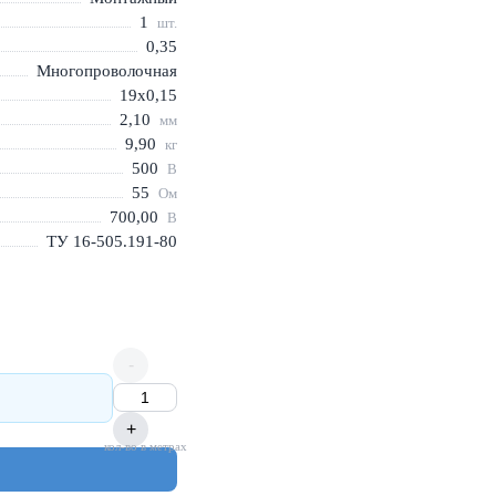
1
шт.
0,35
Многопроволочная
19х0,15
2,10
мм
9,90
кг
500
В
55
Ом
700,00
В
ТУ 16-505.191-80
-
+
кол-во в метрах