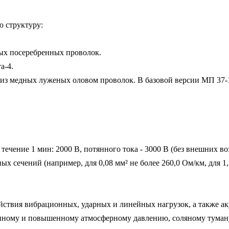
 структуру:

ых посеребренных проволок.

-4.

из медных луженых оловом проволок. В базовой версии МП 37-12
ечение 1 мин: 2000 В, потянного тока - 3000 В (без внешних во
 сечений (например, для 0,08 мм² не более 260,0 Ом/км, для 1,5
ствия вибрационных, ударных и линейных нагрузок, а также ак
енному и повышенному атмосферному давлению, соляному туману