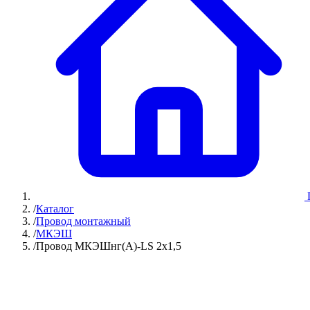
/
Каталог
/
Провод монтажный
/
МКЭШ
/
Провод МКЭШнг(А)-LS 2х1,5