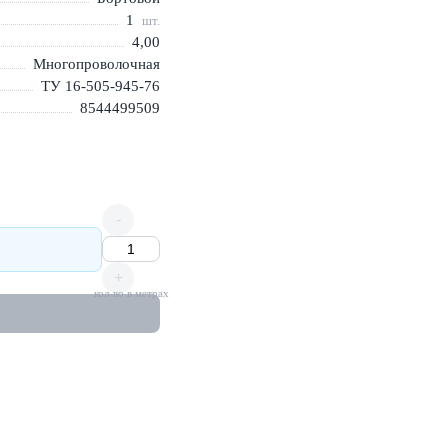
1
шт.
4,00
Многопроволочная
ТУ 16-505-945-76
8544499509
-
+
кол-во в метрах