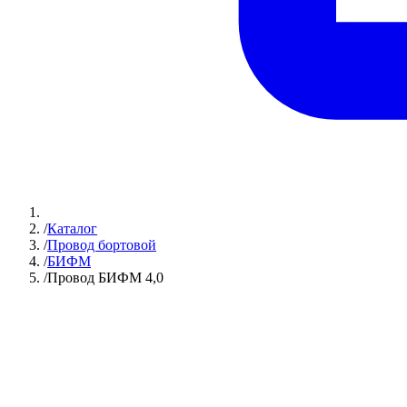
/
Каталог
/
Провод бортовой
/
БИФМ
/
Провод БИФМ 4,0