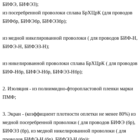
БИФЭ, БИФЭЗ); 

из посеребренной проволоки сплава БрХЦрК (для проводов 
БИФбр, БИФЭбр, БИФЭЗбр);

из медной никелированной проволоки ( для проводов БИФ-Н, 
БИФЭ-Н, БИФЭЗ-Н);

из никелированной проволоки сплава БрХЦрК ( для проводов 
БИФ-Нбр, БИФЭ-Нбр, БИФЭЗ-Нбр);

2. Изоляция - из полиимидно-фторопластовой пленки марки 
ПМФ;

3. Экран - (коэффициент плотности оплетки не менее 80%) из 
медной посеребренной проволоки ( для проводов БИФЭ (бр), 
БИФЭЗ (бр), из медной никелированной проволоки ( для 
проводов БИФЭ-Н (бр), БИФЭЗ-Н (бр));
