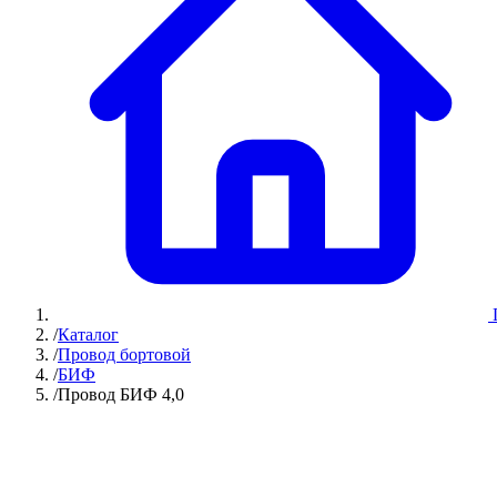
/
Каталог
/
Провод бортовой
/
БИФ
/
Провод БИФ 4,0