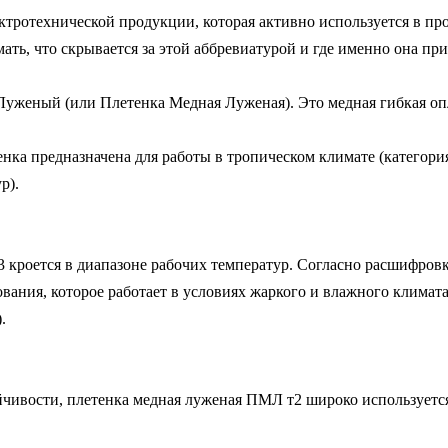
ротехнической продукции, которая активно используется в про
ть, что скрывается за этой аббревиатурой и где именно она прим
еный (или Плетенка Медная Луженая). Это медная гибкая оплет
енка предназначена для работы в тропическом климате (категор
).

кроется в диапазоне рабочих температур. Согласно расшифровке
ования, которое работает в условиях жаркого и влажного климата


ивости, плетенка медная луженая ПМЛ т2 широко используется 