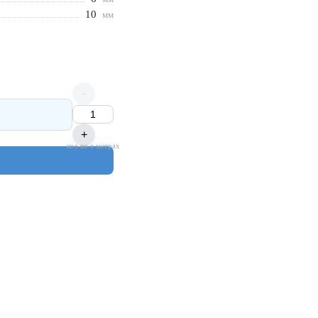
10
мм
-
+
кол-во в метрах