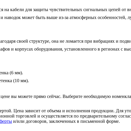
ся на кабели для защиты чувствительных сигнальных цепей от 
 и наводок может быть выше из-за атмосферных особенностей, лу
агодаря своей структуре, она не ломается при вибрациях и под
фов и корпусах оборудования, установленного в регионах с выс
ка (6 мм).

енка (10 мм).

цене вы можете прямо сейчас. Выберите необходимую номенклату
ертой. Цена зависит от объема и исполнения продукции. Для ут
анционной торговлей и осуществляется по предварительному сог
Оферты
и/или договоров, заключенных в письменной форме.