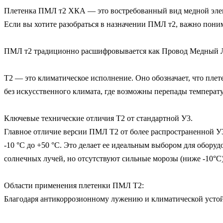
Плетенка ПМЛ т2 ХКА — это востребованный вид медной элект
Если вы хотите разобраться в назначении ПМЛ т2, важно понима
ПМЛ т2 традиционно расшифровывается как Провод Медный Луж
Т2 — это климатическое исполнение. Оно обозначает, что плет
без искусственного климата, где возможны перепады температур
Ключевые технические отличия Т2 от стандартной У3.

Главное отличие версии ПМЛ Т2 от более распространенной У3 
-10 °C до +50 °C. Это делает ее идеальным выбором для оборуд
солнечных лучей, но отсутствуют сильные морозы (ниже -10°C).
Области применения плетенки ПМЛ Т2:

Благодаря антикоррозионному лужению и климатической устойч