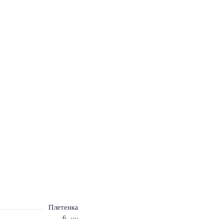
Плетенка
6
мм